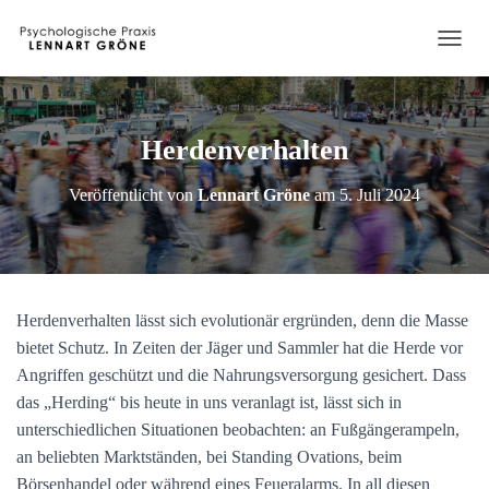
N
A
V
I
G
Herdenverhalten
A
T
Veröffentlicht von
Lennart Gröne
am
5. Juli 2024
I
O
N
U
M
S
Herdenverhalten lässt sich evolutionär ergründen, denn die Masse
C
H
bietet Schutz. In Zeiten der Jäger und Sammler hat die Herde vor
A
Angriffen geschützt und die Nahrungsversorgung gesichert. Dass
L
das „Herding“ bis heute in uns veranlagt ist, lässt sich in
T
E
unterschiedlichen Situationen beobachten: an Fußgängerampeln,
N
an beliebten Marktständen, bei Standing Ovations, beim
Börsenhandel oder während eines Feueralarms. In all diesen