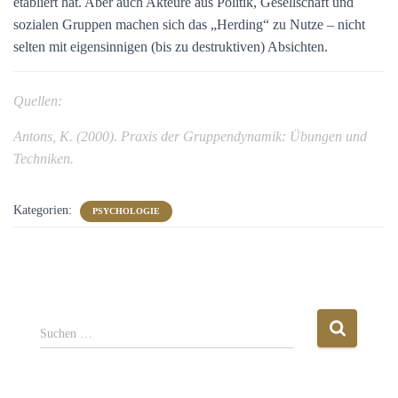
etabliert hat. Aber auch Akteure aus Politik, Gesellschaft und
sozialen Gruppen machen sich das „Herding“ zu Nutze – nicht
selten mit eigensinnigen (bis zu destruktiven) Absichten.
Quellen:
Antons, K. (2000). Praxis der Gruppendynamik: Übungen und
Techniken.
Kategorien:
PSYCHOLOGIE
S
Suchen …
u
c
h