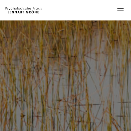
N
A
V
I
G
A
T
I
O
N
U
M
S
C
H
A
L
T
E
N