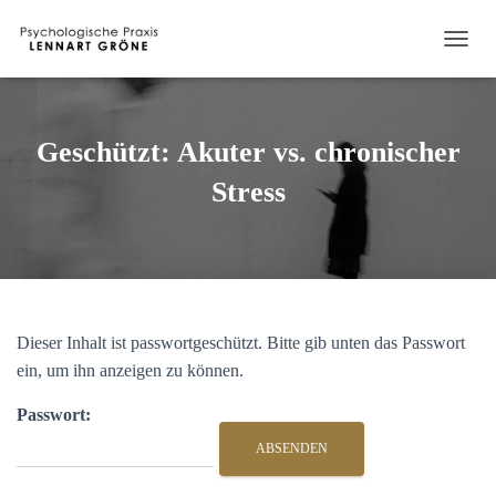
N
A
V
I
G
Geschützt: Akuter vs. chronischer
A
T
Stress
I
O
N
U
M
S
C
Dieser Inhalt ist passwortgeschützt. Bitte gib unten das Passwort
H
ein, um ihn anzeigen zu können.
A
L
T
Passwort:
E
N