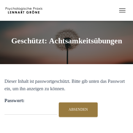
N
A
V
I
G
Geschützt: Achtsamkeitsübungen
A
T
I
O
N
U
M
Dieser Inhalt ist passwortgeschützt. Bitte gib unten das Passwort
S
C
ein, um ihn anzeigen zu können.
H
A
Passwort:
L
T
E
N